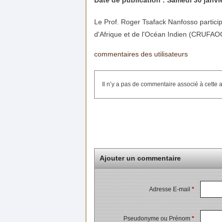
Date de publication :
Samedi 30 janvi
Le Prof. Roger Tsafack Nanfosso partic
d'Afrique et de l'Océan Indien (CRUFAOCI
commentaires des utilisateurs
Il n’y a pas de commentaire associé à cette a
Ajouter un commentaire
Adresse E-mail
*
Pseudonyme ou Prénom
*