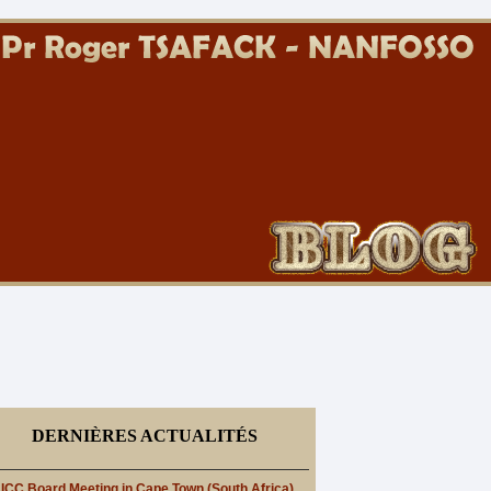
DERNIÈRES ACTUALITÉS
ICC Board Meeting in Cape Town (South Africa)