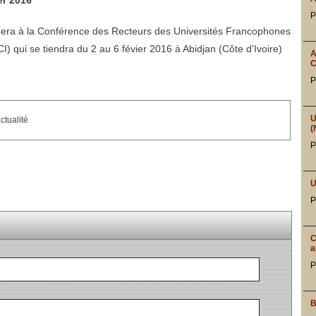
er 2016
P
ipera à la Conférence des Recteurs des Universités Francophones
) qui se tiendra du 2 au 6 févier 2016 à Abidjan (Côte d'Ivoire)
A
C
P
U
ctualité
(
P
U
P
C
a
P
B