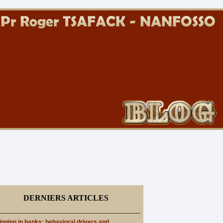
DERNIERS ARTICLES
ipping in banks: behavioral drivers and