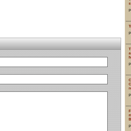
s
P
T
P
T
a
h
P
C
C
r
P
F
m
B
P