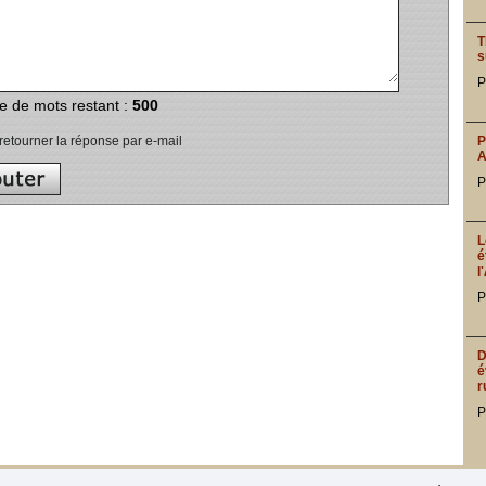
T
s
P
de mots restant :
500
P
etourner la réponse par e-mail
A
P
L
é
l
P
D
é
r
P